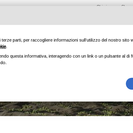
Chi siamo
Shop 
di terze parti, per raccogliere informazioni sull’utilizzo del nostro sito
okie
.
OLIO EVO
SALSA E CONSERVE
ALTRI PRODOTTI
endo questa informativa, interagendo con un link o un pulsante al di f
odo.
CARRELLO
HOME
CARRELLO