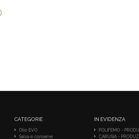
O
CATEGORIE
IN EVIDENZA
Olio EVO
POLIFEMO - PRODU
Salsa e conserve
CARUSIA - PRODUZ