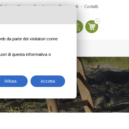
Online
News
Spedizioni
Pagamenti
Contatti
0
 web da parte dei visitatori come
uori di questa informativa o
Rifiuta
Accetta