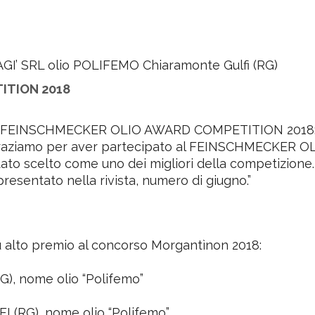
IRAGI’ SRL olio POLIFEMO Chiaramonte Gulfi (RG)
ITION 2018
remio FEINSCHMECKER OLIO AWARD COMPETITION 2018
Vi ringraziamo per aver partecipato al FEINSCHMECK
è stato scelto come uno dei migliori della competizione.
presentato nella rivista, numero di giugno.”
più alto premio al concorso Morgantìnon 2018:
G), nome olio “Polifemo”
FI (RG), nome olio “Polifemo”