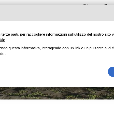
Chi siamo
Shop 
di terze parti, per raccogliere informazioni sull’utilizzo del nostro sito
okie
.
OLIO EVO
SALSA E CONSERVE
ALTRI PRODOTTI
endo questa informativa, interagendo con un link o un pulsante al di f
odo.
NEWS
HOME
NEWS