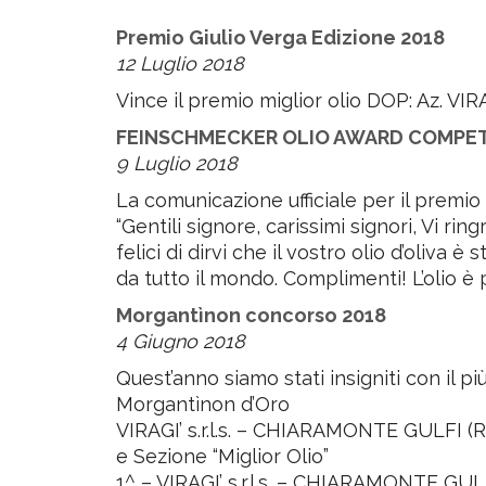
Premio Giulio Verga Edizione 2018
12 Luglio 2018
Vince il premio miglior olio DOP: Az. V
FEINSCHMECKER OLIO AWARD COMPET
9 Luglio 2018
La comunicazione ufficiale per il p
“Gentili signore, carissimi signori, 
felici di dirvi che il vostro olio d’oliva 
da tutto il mondo. Complimenti! L’olio è 
Morgantìnon concorso 2018
4 Giugno 2018
Quest’anno siamo stati insigniti con il 
Morgantìnon d’Oro
VIRAGI’ s.r.l.s. – CHIARAMONTE GULFI (R
e Sezione “Miglior Olio”
1^ – VIRAGI’ s.r.l.s. – CHIARAMONTE GUL