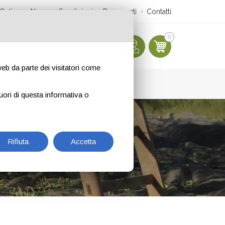
Online
News
Spedizioni
Pagamenti
Contatti
0
 web da parte dei visitatori come
uori di questa informativa o
Rifiuta
Accetta