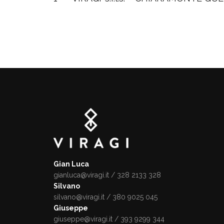
Gian Luca
gianluca@viragi.it
/ 328 2133 328
Silvano
silvano@viragi.it
/ 380 9025 045
Giuseppe
giuseppe@viragi.it
/ 393 9299 344