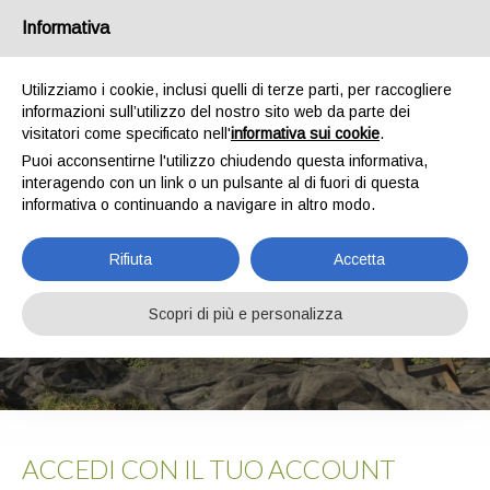
Chi siamo
News
Spedizioni
Pagamenti
Contatti
Informativa
0
Utilizziamo i cookie, inclusi quelli di terze parti, per raccogliere
informazioni sull’utilizzo del nostro sito web da parte dei
visitatori come specificato nell'
informativa sui cookie
.
Puoi acconsentirne l'utilizzo chiudendo questa informativa,
interagendo con un link o un pulsante al di fuori di questa
informativa o continuando a navigare in altro modo.
Rifiuta
Accetta
AREA RISERVATA
Scopri di più e personalizza
HOME
AREA RISERVATA
ACCEDI CON IL TUO ACCOUNT