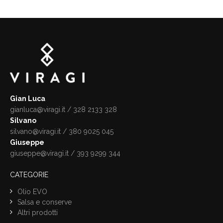
Gian Luca
gianluca@viragi.it
/ 328 2133 328
Silvano
silvano@viragi.it
/ 380 9025 045
Giuseppe
giuseppe@viragi.it
/ 393 9299 344
CATEGORIE
Olio EVO
Salsa e conserve
Altri prodotti