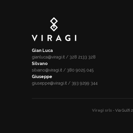
Gian Luca
gianluca@viragi.it
/ 328 2133 328
Silvano
silvano@viragi.it
/ 380 9025 045
Giuseppe
giuseppe@viragi.it
/ 393 9299 344
Viragì
srls
- Via Gulfi