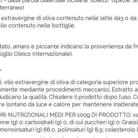
 - dalla parola dialettale siciliana “sbiezzi” (spezie,
terraneo!
o extravergine di oliva contenuto nelle latte da3 o da 
olio contenuto nelle bottiglie.
tato, amaro e piccante indicano la provenienza da frutt
iglio Oleico Internazionale).
**
, olio extravergine di oliva di categoria superiore p
amente mediante procedimenti meccanici. Estratto a 
udicano la qualità. Chiudere il prodotto dopo l'uso. 
e lontano da luce e calore per mantenere inalterate
RI NUTRIZIONALI MEDI PER 100g DI PRODOTTO: valo
ine (g) 0; carboidrati (g) 0, di cui zuccheri (g) 0; Grassi 
 monoinsaturi (g) 68,0, polinsaturi (g) 8,5; colesterolo (