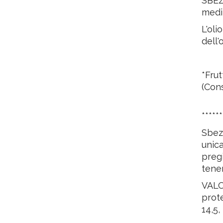
SBEZI
medi
L'oli
dell'
*Frut
(Cons
*****
Sbezi
unic
pregi
tener
VALO
prote
14,5,