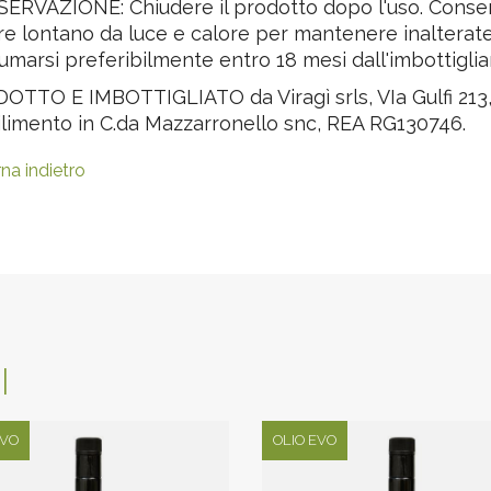
ERVAZIONE: Chiudere il prodotto dopo l'uso. Conserv
e lontano da luce e calore per mantenere inalterate 
umarsi preferibilmente entro 18 mesi dall'imbottigl
TTO E IMBOTTIGLIATO da Viragì srls, VIa Gulfi 213, 9
ilimento in C.da Mazzarronello snc, REA RG130746.
na indietro
I
EVO
OLIO EVO