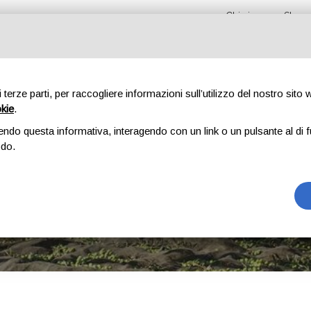
Chi siamo
Shop 
di terze parti, per raccogliere informazioni sull’utilizzo del nostro sito
okie
.
OLIO EVO
SALSA E CONSERVE
ALTRI PRODOTTI
endo questa informativa, interagendo con un link o un pulsante al di f
odo.
 BAG IN BOX - PRODUZION
HOME
OLIO EVO
SBEZI BAG IN BOX - PRODUZIONE 2025