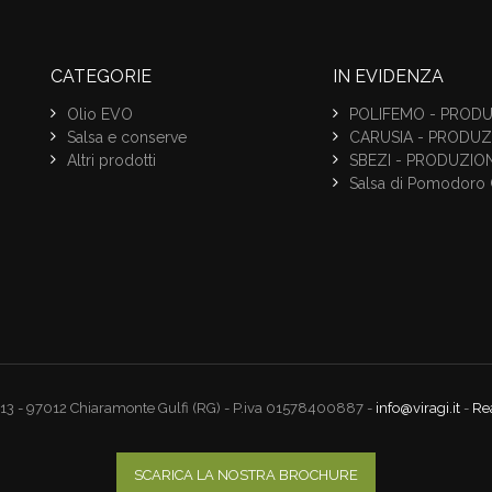
CATEGORIE
IN EVIDENZA
Olio EVO
POLIFEMO - PRODU
Salsa e conserve
CARUSIA - PRODUZ
Altri prodotti
SBEZI - PRODUZIO
Salsa di Pomodoro 
 213 - 97012 Chiaramonte Gulfi (RG) - P.iva 01578400887 -
info@viragi.it
-
Re
SCARICA LA NOSTRA BROCHURE