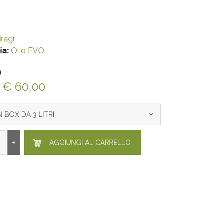
ragì
ia:
Olio EVO
O
€ 60,00
0
N BOX DA 3 LITRI