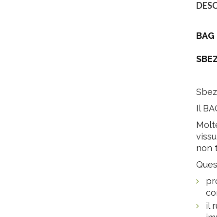
DESC
BAG 
SBEZ
Sbezi
Il BA
Molte
viss
non t
Quest
pr
co
il