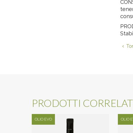
CONS
tener
cons
PRODO
Stab
Tor
PRODOTTI CORRELAT
OLIO EVO
OLIO 