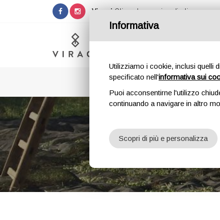
Viragi
Olio extra vergine di oliva
Informativa
Utilizziamo i cookie, inclusi quelli 
specificato nell'
informativa sui co
Puoi acconsentirne l'utilizzo chiud
continuando a navigare in altro m
SBEZI
Scopri di più e personalizza