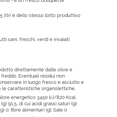
 aromi) - è un fresco bouquette
5 litri è dello stesso lotto produttivo
i sani, freschi, verdi e invaiati
rodotto direttamente dalle olive e
freddo. Eventuali residui non
Conservare in luogo fresco e asciutto e
 le caratteristiche organolettiche.
re energetico 3450 kJ/820 Kcal,
(g) 91,5, di cui acidi grassi saturi (g)
g) 0; fibre alimentari (g); Sale 0