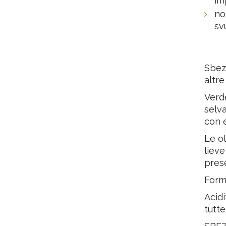
imp
no
sv
Sbezi
altre
Verde
selva
con e
Le ol
lieve
prese
Forma
Acidi
tutte