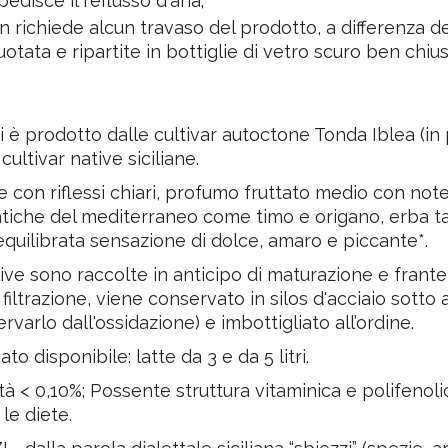
edisce il reflusso d'aria;
n richiede alcun travaso del prodotto, a differenza de
uotata e ripartite in bottiglie di vetro scuro ben chiu
 è prodotto dalle cultivar autoctone Tonda Iblea (in 
 cultivar native siciliane.
 con riflessi chiari, profumo fruttato medio con not
tiche del mediterraneo come timo e origano, erba tagl
quilibrata sensazione di dolce, amaro e piccante*.
ive sono raccolte in anticipo di maturazione e frante 
 filtrazione, viene conservato in silos d'acciaio sott
rvarlo dall'ossidazione) e imbottigliato all’ordine.
to disponibile: latte da 3 e da 5 litri.
tà < 0,10%; Possente struttura vitaminica e polifenolic
 le diete.