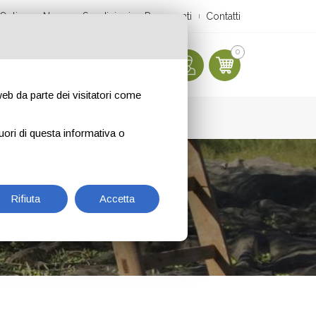
Online
News
Spedizioni
Pagamenti
Contatti
0
 web da parte dei visitatori come
uori di questa informativa o
E 2025
Rifiuta
Accetta