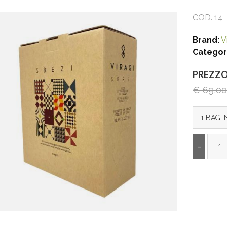
COD. 14
Brand:
Vi
Categor
PREZZ
€ 69,0
1 BAG I